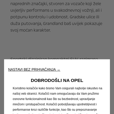
naprednih značajki, stvoren za vozače koji žele
uvjerljiv performans u svakodnevnoj vožnji, ali i
potpunu kontrolu i udobnost. Gradske ulice ili
duža putovanja, Grandland baš uvijek pokazuje
svoj moćan karakter.
Sportski dizajniran kompaktni SUV, razigrana
Mokka
, pravo je rješenje za sve ljubitelje
NASTAVI BEZ PRIHVAĆANJA →
aktivnog načina života. Njezine dinamične linije
i moderni detalji osvajaju na prvi pogled - baš
DOBRODOŠLI NA OPEL
kao i napredna tehnologija i udobna
Koristimo kolačiće kako bismo Vam osigurali najbolje iskustvo na
unutrašnjost. Mokka unosi svježinu i energiju u
našoj veb stranici. Kolačići nam omogućavaju da Vam pružimo
svaku vožnju.
osnovne funkcionalnosti kao što su bezbednost, upravljanje
mrežom i pristupačnost. Kolačići poboljšavaju upotrebljivost i
Na web stranici
www.opel.ba
zatražite
performanse kroz različite funkcije, kao što su prepoznavanje
ponudu putem poveznice ili posjetite svog