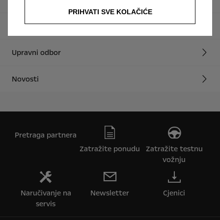
PRIHVATI SVE KOLAČIĆE
Održivost
Upravni odbor
Novosti
Pretraga partnera
Zatražite ponudu
Zatražite testnu
vožnju
Naručivanje na
Newsletter
Cjenici
servis