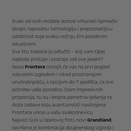
Svaki od ovih modela donosi vrhunski njemački
dizajn, naprednu tehnologiju i prepoznatljivu
udobnost koja svaku vožnju čini posebnim
iskustvom.
Sve što trebate je odlučiti - koji vam Opel
najbolje pristaje i postaje vaš ove jeseni?
Nova
Frontera
osvojit će vas na prvi pogled
robusnim izgledom i nikad prostranijom
unutrašnjošću, s opcijom do 7 sjedišta, za sve
potrebe vaše porodice. Osim impresivnih
proporcija, tu su i brojna pametna rješenja te
doza zabave koju avanturističi nastrojena
Frontera unosi u vašu svakodnevicu.
Najveći SUV u Opelovoj floti, novi
Grandland
,
savršena je kombinacija dizajnerskog izgleda i