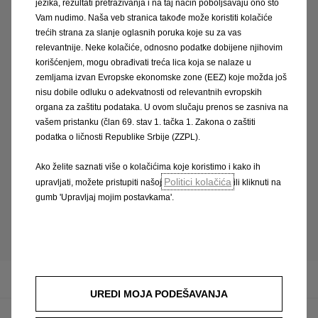
jezika, rezultati pretraživanja i na taj način poboljšavaju ono što
najbližeg Opel partnera te izaberite jedan od
Vam nudimo. Naša veb stranica takođe može koristiti kolačiće
popularnih Opelovih modela koji će se najbolje
trećih strana za slanje oglasnih poruka koje su za vas
uklopiti u vašu porodicu.
relevantnije. Neke kolačiće, odnosno podatke dobijene njihovim
korišćenjem, mogu obrađivati treća lica koja se nalaze u
Budite brzi i ne propustite
Opel Fest
– slavimo
zemljama izvan Evropske ekonomske zone (EEZ) koje možda još
zajedno uz fantastične cijene!
nisu dobile odluku o adekvatnosti od relevantnih evropskih
organa za zaštitu podataka. U ovom slučaju prenos se zasniva na
vašem pristanku (član 69. stav 1. tačka 1. Zakona o zaštiti
podatka o ličnosti Republike Srbije (ZZPL).
Oznake:
FLEET,
EVENTS,
PRODUCT NEWS,
CORPORATE NEWS
Ako želite saznati više o kolačićima koje koristimo i kako ih
Politici kolačića
upravljati, možete pristupiti našoj
ili kliknuti na
gumb 'Upravljaj mojim postavkama'.
Prikaži sve
Filozofija
UREDI MOJA PODEŠAVANJA
Lokacije