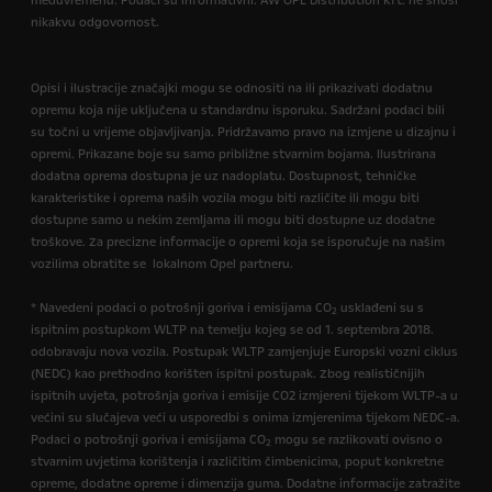
međuvremenu. Podaci su informativni. AW OPL Distribution Kft. ne snosi
nikakvu odgovornost.
Opisi i ilustracije značajki mogu se odnositi na ili prikazivati dodatnu
opremu koja nije uključena u standardnu isporuku. Sadržani podaci bili
su točni u vrijeme objavljivanja. Pridržavamo pravo na izmjene u dizajnu i
opremi. Prikazane boje su samo približne stvarnim bojama. Ilustrirana
dodatna oprema dostupna je uz nadoplatu. Dostupnost, tehničke
karakteristike i oprema naših vozila mogu biti različite ili mogu biti
dostupne samo u nekim zemljama ili mogu biti dostupne uz dodatne
troškove. Za precizne informacije o opremi koja se isporučuje na našim
vozilima obratite se lokalnom Opel partneru.
* Navedeni podaci o potrošnji goriva i emisijama CO
usklađeni su s
2
ispitnim postupkom WLTP na temelju kojeg se od 1. septembra 2018.
odobravaju nova vozila. Postupak WLTP zamjenjuje Europski vozni ciklus
(NEDC) kao prethodno korišten ispitni postupak. Zbog realističnijih
ispitnih uvjeta, potrošnja goriva i emisije CO2 izmjereni tijekom WLTP-a u
većini su slučajeva veći u usporedbi s onima izmjerenima tijekom NEDC-a.
Podaci o potrošnji goriva i emisijama CO
mogu se razlikovati ovisno o
2
stvarnim uvjetima korištenja i različitim čimbenicima, poput konkretne
opreme, dodatne opreme i dimenzija guma. Dodatne informacije zatražite