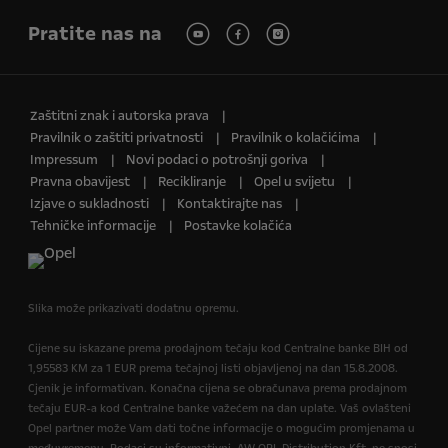
Pratite nas na
Zaštitni znak i autorska prava
Pravilnik o zaštiti privatnosti
Pravilnik o kolačićima
Impressum
Novi podaci o potrošnji goriva
Pravna obavijest
Recikliranje
Opel u svijetu
Izjave o sukladnosti
Kontaktirajte nas
Tehničke informacije
Postavke kolačića
Slika može prikazivati dodatnu opremu.
Cijene su iskazane prema prodajnom tečaju kod Centralne banke BIH od
1,95583 KM za 1 EUR prema tečajnoj listi objavljenoj na dan 15.8.2008.
Cjenik je informativan. Konačna cijena se obračunava prema prodajnom
tečaju EUR-a kod Centralne banke važećem na dan uplate. Vaš ovlašteni
Opel partner može Vam dati točne informacije o mogućim promjenama u