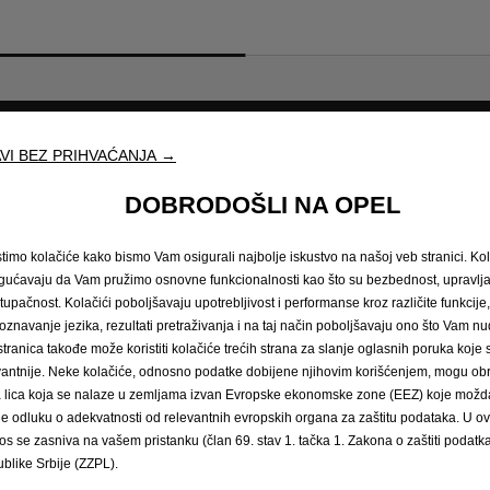
Zatražite testnu vožnju
Naručivanje na
VI BEZ PRIHVAĆANJA →
DOBRODOŠLI NA OPEL
jalna vozila
Doživite Opel
stimo kolačiće kako bismo Vam osigurali najbolje iskustvo na našoj veb stranici. Kol
vozila i više
Podaci o potrošnji goriva i emisijam
ućavaju da Vam pružimo osnovne funkcionalnosti kao što su bezbednost, upravl
Opel sustavi za informiranje i zabavu
stupačnost. Kolačići poboljšavaju upotrebljivost i performanse kroz različite funkcije
Konceptni automobili
oznavanje jezika, rezultati pretraživanja i na taj način poboljšavaju ono što Vam 
Tehnološki videozapisi
stranica takođe može koristiti kolačiće trećih strana za slanje oglasnih poruka koje
Opel lifestyle shop
vantnije. Neke kolačiće, odnosno podatke dobijene njihovim korišćenjem, mogu obr
E-mobilnost
́a lica koja se nalaze u zemljama izvan Evropske ekonomske zone (EEZ) koje možda
Opel Classic
le odluku o adekvatnosti od relevantnih evropskih organa za zaštitu podataka. U o
Opel post
os se zasniva na vašem pristanku (član 69. stav 1. tačka 1. Zakona o zaštiti podatka 
Opel Experimental
blike Srbije (ZZPL).