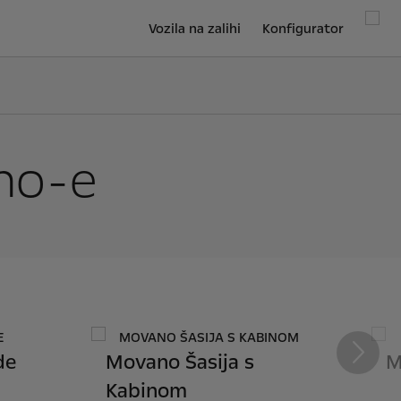
Vozila na zalihi
Konfigurator
no-e
de
Movano Šasija s
M
Slijede
Kabinom