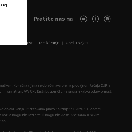
našoj
Pratite nas na
Pravna obavijest
Recikliranje
Opel u svijetu
formativan. Konačna cijena se obračunava prema prodajnom tečaju EUR-a
informativni. AW OPL Distribution Kft. ne snosi nikakvu odgovornost.
eme objavljivanja. Pridržavamo pravo na izmjene u dizajnu i opremi.
 vozila mogu biti različite ili mogu biti dostupne samo u nekim
neru.