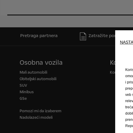
Pretraga partnera
Zatražite ponudu
NASTA
Osobna vozila
Komerci
Kori
Mali automobili
Komercijalna 
omog
Obiteljski automobili
i pri
SUV
prep
Minibus
veb 
GSe
rele
trec
Pomozi mi da izaberem
dobi
Nadolazeći modeli
pren
Repu