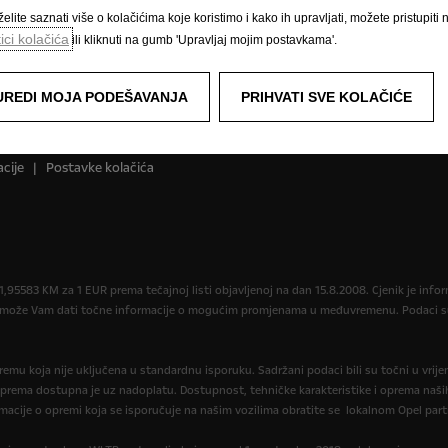
elite saznati više o kolačićima koje koristimo i kako ih upravljati, možete pristupiti 
tici kolačića
ili kliknuti na gumb 'Upravljaj mojim postavkama'.
UREDI MOJA PODEŠAVANJA
PRIHVATI SVE KOLAČIĆE
Pravilnik o kolačićima
Impressum
Novi podaci o potrošnji goriva
cije
Postavke kolačića
,95583 KM za 1 EUR prema tečajnoj listi objavljenoj na dan 15.8.2008. Cjenik je in
r može Vam dati točne informacije o mogućim promjenama u međuvremenu. Podaci su 
opremu koja nije uključena u standardnu isporuku. Sadržani podaci bili su točni u vrij
oprema dostupna je uz nadoplatu. Dostupnost, tehničke karakteristike i oprema naših
macije o opremi koja se isporučuje na našim vozilima obratite se lokalnom Opel part