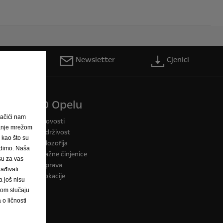
 servis
Newsletter
Cjenici
O Opelu
ačići nam
a CO2
Novosti
janje mrežom
Održivost
, kao što su
Filozofija
nudimo. Naša
Važne činjenice
 su za vas
Uprava
ađivati
Lokacije
 još nisu
vom slučaju
o ličnosti