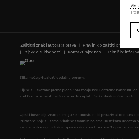
Ako ž
Poli
Zaštitni znak i autorska prava
Pravilnik o zaštiti privatnosti
Izjave o sukladnosti
Kontaktirajte nas
Tehničke informa
Slika može prikazivati dodatnu opremu.
Cijene su iskazane prema prodajnom tečaju kod Centralne banke BIH od 1
kod Centralne banke važećem na dan uplate. Vaš ovlašteni Opel partne
Opisi i ilustracije značajki mogu se odnositi na ili prikazivati dodatnu 
Prikazane boje su samo približne stvarnim bojama. Ilustrirana dodatna 
zemljama ili mogu biti dostupne uz dodatne troškove. Za precizne infor