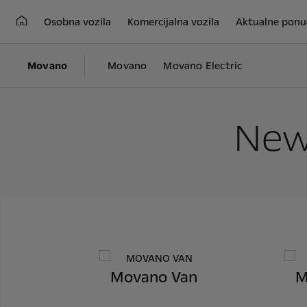
Osobna vozila
Komercijalna vozila
Aktualne ponu
Movano
Movano
Movano Electric
New
Movano Van
M