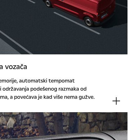
za vozača
emorije, automatski tempomat
di održavanja podešenog razmaka od
ama, a povećava je kad više nema gužve.