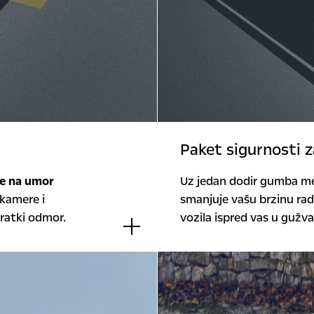
Paket sigurnosti 
e na umor
Uz jedan dodir gumba m
 kamere i
smanjuje vašu brzinu ra
 kratki odmor.
vozila ispred vas u gužv