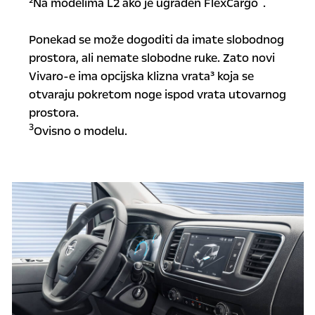
²Na modelima L2 ako je ugrađen FlexCargo
.
Ponekad se može dogoditi da imate slobodnog
prostora, ali nemate slobodne ruke. Zato novi
Vivaro-e ima opcijska klizna vrata³ koja se
otvaraju pokretom noge ispod vrata utovarnog
prostora.
3
Ovisno o modelu.