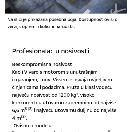
Na slici je prikazana posebna boja. Dostupnost ovisi o
verziji, opremi i količini narudžbi.
Profesionalac u nosivosti
Beskompromisna nosivost
Kao i Vivaro s motorom s unutrašnjim
izgaranjem, i novi Vivaro-e osvaja uvjerljivim
činjenicama i podacima. Pruža u klasi vodeću
najveću nosivost od 1200 kg¹, visoko
konkurentnu utovarnu zapremninu od najviše
3 (2)
6,6 m
i najveću utovarnu duljinu od najviše
(2)
4 m
.
¹Ovisno o modelu.
®