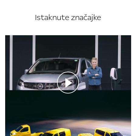
Istaknute značajke
Iskusite novi Vivaro-e
Vaš potpuno električan njemački alat koji
pokreće vaše poslovanje.