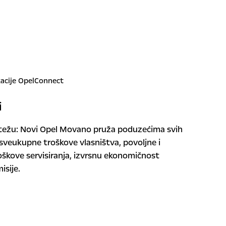
i
otežu: Novi Opel Movano pruža poduzećima svih
 sveukupne troškove vlasništva, povoljne i
oškove servisiranja, izvrsnu ekonomičnost
isije.