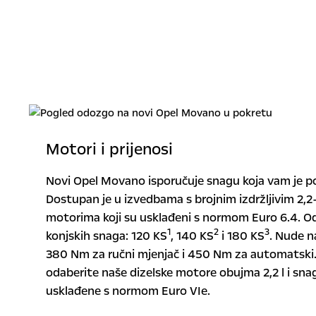
Motori i prijenosi
Novi Opel Movano isporučuje snagu koja vam je p
Dostupan je u izvedbama s brojnim izdržljivim 2,2-
motorima koji su usklađeni s normom Euro 6.4. O
1
2
3
konjskih snaga: 120 KS
, 140 KS
i 180 KS
. Nude n
380 Nm za ručni mjenjač i 450 Nm za automatski.
odaberite naše dizelske motore obujma 2,2 l i snag
usklađene s normom Euro VIe.