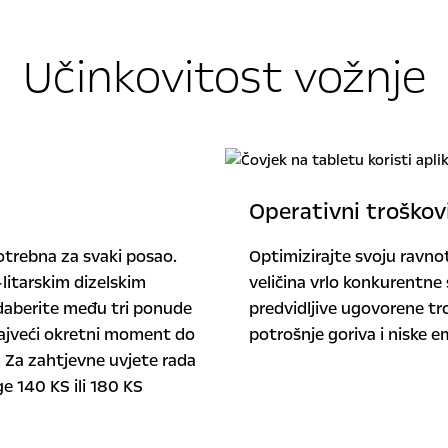
Učinkovitost vožnje
Operativni troškov
otrebna za svaki posao.
Optimizirajte svoju ravn
litarskim dizelskim
veličina vrlo konkurentne
daberite među tri ponude
predvidljive ugovorene tr
ajveći okretni moment do
potrošnje goriva i niske em
 Za zahtjevne uvjete rada
e 140 KS ili 180 KS