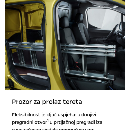
Prozor za prolaz tereta
Fleksibilnost je ključ uspjeha: uklonjivi
1
pregradni otvor
u prtljažnoj pregradi iza
suvozačevog sjedala omogućuje vam