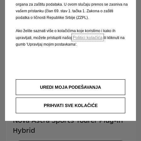
organa za zaštitu podataka. U ovom slučaju prenos se zasniva na
vašem pristanku (član 69. stav 1. tačka 1. Zakona o zaštiti
Cjenik
podatka o ličnosti Republike Srbije (ZZPL).
Ako želite saznati više o kolačićima koje koristimo i kako ih
Politici kolačića
upravljati, možete pristupiti našoj
ili kliknuti na
gumb 'Upravljaj mojim postavkama'.
UREDI MOJA PODEŠAVANJA
PRIHVATI SVE KOLAČIĆE
Nova Astra Sports Tourer Plug-in
Hybrid