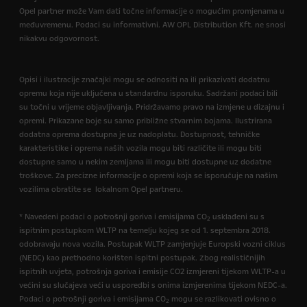
Opel partner može Vam dati točne informacije o mogućim promjenama u
međuvremenu. Podaci su informativni. AW OPL Distribution Kft. ne snosi
nikakvu odgovornost.
Opisi i ilustracije značajki mogu se odnositi na ili prikazivati dodatnu
opremu koja nije uključena u standardnu isporuku. Sadržani podaci bili
su točni u vrijeme objavljivanja. Pridržavamo pravo na izmjene u dizajnu i
opremi. Prikazane boje su samo približne stvarnim bojama. Ilustrirana
dodatna oprema dostupna je uz nadoplatu. Dostupnost, tehničke
karakteristike i oprema naših vozila mogu biti različite ili mogu biti
dostupne samo u nekim zemljama ili mogu biti dostupne uz dodatne
troškove. Za precizne informacije o opremi koja se isporučuje na našim
vozilima obratite se lokalnom Opel partneru.
* Navedeni podaci o potrošnji goriva i emisijama CO
usklađeni su s
2
ispitnim postupkom WLTP na temelju kojeg se od 1. septembra 2018.
odobravaju nova vozila. Postupak WLTP zamjenjuje Europski vozni ciklus
(NEDC) kao prethodno korišten ispitni postupak. Zbog realističnijih
ispitnih uvjeta, potrošnja goriva i emisije CO2 izmjereni tijekom WLTP-a u
većini su slučajeva veći u usporedbi s onima izmjerenima tijekom NEDC-a.
Podaci o potrošnji goriva i emisijama CO
mogu se razlikovati ovisno o
2