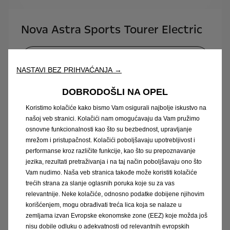
Nova Astra Sports Tourer Electric
Cjenik
NASTAVI BEZ PRIHVAĆANJA →
DOBRODOŠLI NA OPEL
Koristimo kolačiće kako bismo Vam osigurali najbolje iskustvo na
našoj veb stranici. Kolačići nam omogućavaju da Vam pružimo
osnovne funkcionalnosti kao što su bezbednost, upravljanje
mrežom i pristupačnost. Kolačići poboljšavaju upotrebljivost i
performanse kroz različite funkcije, kao što su prepoznavanje
jezika, rezultati pretraživanja i na taj način poboljšavaju ono što
Vam nudimo. Naša veb stranica takođe može koristiti kolačiće
trećih strana za slanje oglasnih poruka koje su za vas
relevantnije. Neke kolačiće, odnosno podatke dobijene njihovim
korišćenjem, mogu obrađivati treća lica koja se nalaze u
zemljama izvan Evropske ekonomske zone (EEZ) koje možda još
Nova Astra Plug-in Hybrid
nisu dobile odluku o adekvatnosti od relevantnih evropskih