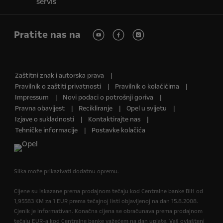
servis
Pratite nas na
Zaštitni znak i autorska prava
Pravilnik o zaštiti privatnosti
Pravilnik o kolačićima
Impressum
Novi podaci o potrošnji goriva
Pravna obavijest
Recikliranje
Opel u svijetu
Izjave o sukladnosti
Kontaktirajte nas
Tehničke informacije
Postavke kolačića
Slika može prikazivati dodatnu opremu.
Cijene su iskazane prema prodajnom tečaju kod Centralne banke BIH od
1,95583 KM za 1 EUR prema tečajnoj listi objavljenoj na dan 15.8.2008.
Cjenik je informativan. Konačna cijena se obračunava prema prodajnom
tečaju EUR-a kod Centralne banke važećem na dan uplate. Vaš ovlašteni