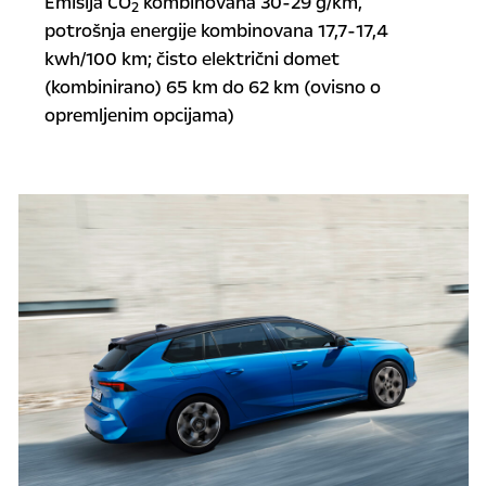
Emisija CO
kombinovana 30-29 g/km,
2
potrošnja energije kombinovana 17,7-17,4
kwh/100 km; čisto električni domet
(kombinirano) 65 km do 62 km (ovisno o
opremljenim opcijama)