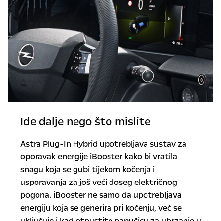
Ide dalje nego što mislite
Astra Plug-In Hybrid upotrebljava sustav za
oporavak energije iBooster kako bi vratila
snagu koja se gubi tijekom kočenja i
usporavanja za još veći doseg električnog
pogona. iBooster ne samo da upotrebljava
energiju koja se generira pri kočenju, već se
uključuje i kad otpustite papučicu za ubrzanje u