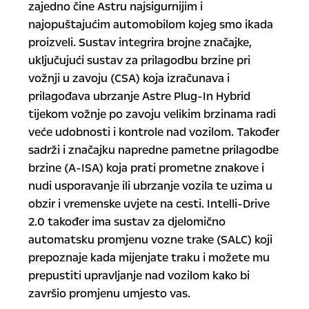
zajedno čine Astru najsigurnijim i
najopuštajućim automobilom kojeg smo ikada
proizveli. Sustav integrira brojne značajke,
uključujući sustav za prilagodbu brzine pri
vožnji u zavoju (CSA) koja izračunava i
prilagođava ubrzanje Astre Plug-In Hybrid
tijekom vožnje po zavoju velikim brzinama radi
veće udobnosti i kontrole nad vozilom. Također
sadrži i značajku napredne pametne prilagodbe
brzine (A-ISA) koja prati prometne znakove i
nudi usporavanje ili ubrzanje vozila te uzima u
obzir i vremenske uvjete na cesti. Intelli-Drive
2.0 također ima sustav za djelomično
automatsku promjenu vozne trake (SALC) koji
prepoznaje kada mijenjate traku i možete mu
prepustiti upravljanje nad vozilom kako bi
završio promjenu umjesto vas.