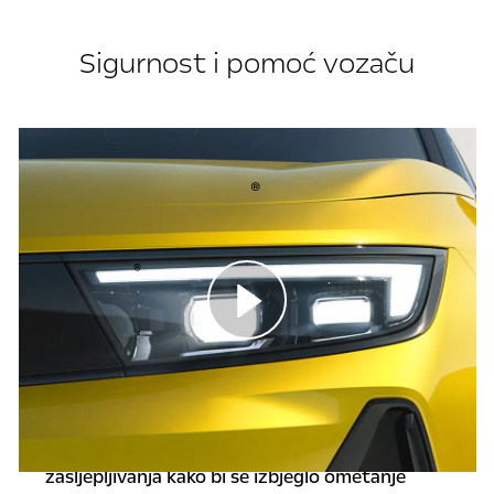
Sigurnost i pomoć vozaču
®
Svjetla Intelli-Lux
pixel
Astra Plug-In Hybrid ima najnovija svjetla
®
Intelli-Lux
Pixel. Novi i poboljšani sustav
predstavlja ogroman korak naprijed u
tehnologiji prednjih svjetala, veći čak i od
prethodnih generacija sustava IntelliLux.
Radikalno poboljšava vidljivost zahvaljujući 168
pojedinačno prilagodljivih LED-segmenata koji
zajedno čine trajni snop dugih svjetala bez
zasljepljivanja kako bi se izbjeglo ometanje